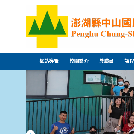
跳
到
主
要
內
容
區
網站導覽
校園簡介
教職員
課程